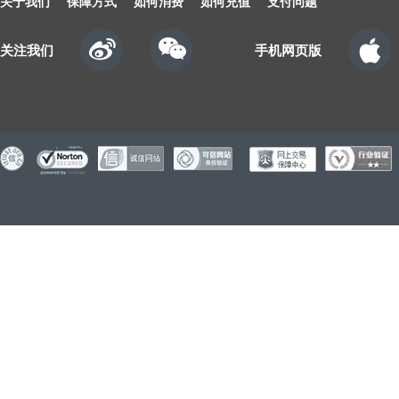
关于我们
保障方式
如何消费
如何充值
支付问题
关注我们
手机网页版