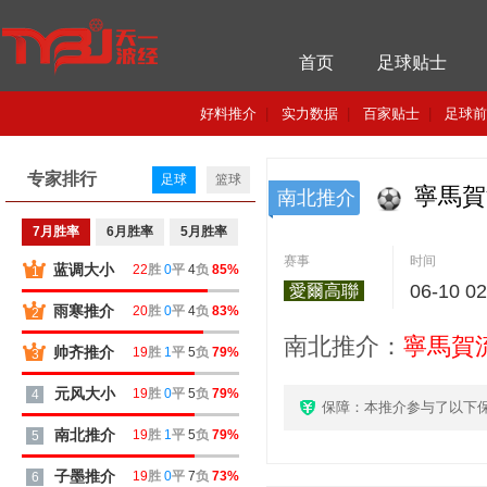
首页
足球贴士
好料推介
|
实力数据
|
百家贴士
|
足球前
专家排行
足球
篮球
寧馬
南北推介
7月胜率
6月胜率
5月胜率
赛事
时间
蓝调大小
22
胜
0
平
4
负
85%
1
06-10 02
愛爾高聯
雨寒推介
20
胜
0
平
4
负
83%
2
南北推介：
寧馬賀
帅齐推介
19
胜
1
平
5
负
79%
3
元风大小
19
胜
0
平
5
负
79%
4
保障：本推介参与了以下
南北推介
19
胜
1
平
5
负
79%
5
子墨推介
19
胜
0
平
7
负
73%
6