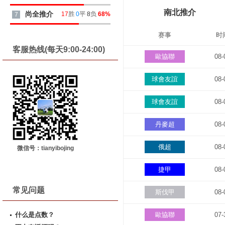
南北推介
尚全推介
17
胜
0
平
8
负
68%
7
赛事
时
客服热线(每天9:00-24:00)
歐協聯
08-
球會友誼
08-
球會友誼
08-
丹麥超
08-
俄超
08-
微信号：tianyibojing
捷甲
08-
常见问题
斯伐甲
08-
什么是点数？
歐協聯
07-