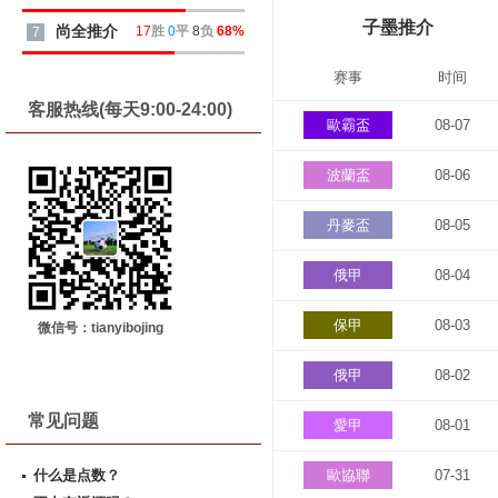
子墨推介
尚全推介
17
胜
0
平
8
负
68%
7
赛事
时间
客服热线(每天9:00-24:00)
歐霸盃
08-07
波蘭盃
08-06
丹麥盃
08-05
俄甲
08-04
保甲
08-03
微信号：tianyibojing
俄甲
08-02
常见问题
愛甲
08-01
什么是点数？
歐協聯
07-31