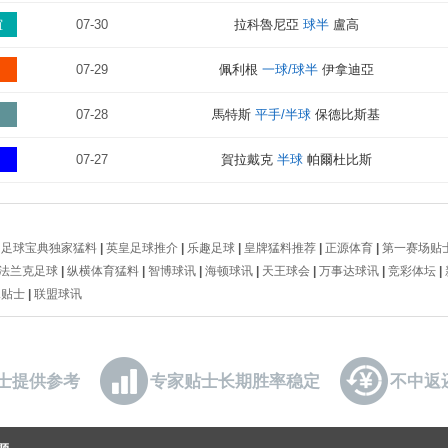
誼
07-30
拉科魯尼亞
球半
盧高
07-29
佩利根
一球/球半
伊拿迪亞
07-28
馬特斯
平手/半球
保德比斯基
07-27
賀拉戴克
半球
帕爾杜比斯
足球宝典独家猛料
|
英皇足球推介
|
乐趣足球
|
皇牌猛料推荐
|
正源体育
|
第一赛场贴
法兰克足球
|
纵横体育猛料
|
智博球讯
|
海顿球讯
|
天王球会
|
万事达球讯
|
竞彩体坛
|
水贴士
|
联盟球讯
士提供参考
专家贴士长期胜率稳定
不中返还