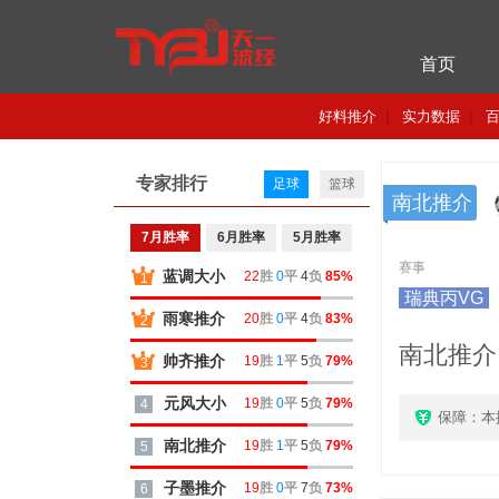
首页
好料推介
|
实力数据
|
专家排行
足球
篮球
南北推介
7月胜率
6月胜率
5月胜率
赛事
蓝调大小
22
胜
0
平
4
负
85%
1
瑞典丙VG
雨寒推介
20
胜
0
平
4
负
83%
2
南北推介
帅齐推介
19
胜
1
平
5
负
79%
3
元风大小
19
胜
0
平
5
负
79%
4
保障：本
南北推介
19
胜
1
平
5
负
79%
5
子墨推介
19
胜
0
平
7
负
73%
6