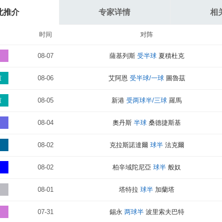
北推介
专家详情
相
时间
对阵
08-07
薩基列斯
受半球
夏積杜克
誼
08-06
艾阿恩
受半球/一球
圖魯茲
誼
08-05
新港
受两球半/三球
羅馬
08-04
奧丹斯
半球
桑德捷斯基
08-02
克拉斯諾達爾
球半
法克爾
08-02
柏辛域陀尼亞
球半
般奴
08-01
塔特拉
球半
加蘭塔
07-31
錫永
两球半
波里索夫巴特