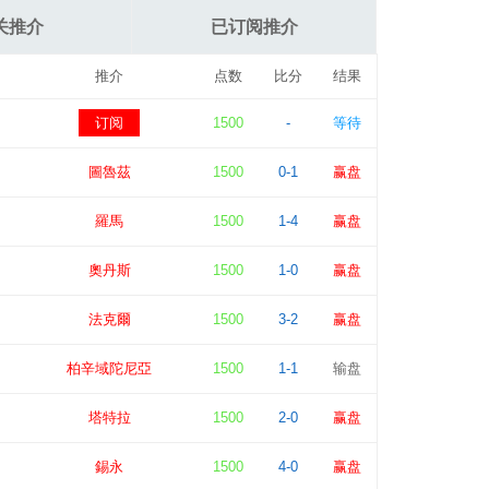
关推介
已订阅推介
推介
点数
比分
结果
订阅
1500
-
等待
圖魯茲
1500
0-1
赢盘
羅馬
1500
1-4
赢盘
奧丹斯
1500
1-0
赢盘
法克爾
1500
3-2
赢盘
柏辛域陀尼亞
1500
1-1
输盘
塔特拉
1500
2-0
赢盘
錫永
1500
4-0
赢盘