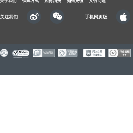
关于我们
保障方式
如何消费
如何充值
支付问题
关注我们
手机网页版