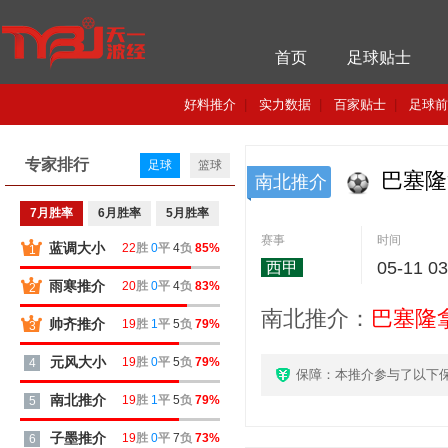
首页
足球贴士
好料推介
|
实力数据
|
百家贴士
|
足球前
专家排行
足球
篮球
巴塞
南北推介
7月胜率
6月胜率
5月胜率
赛事
时间
蓝调大小
22
胜
0
平
4
负
85%
1
05-11 03
西甲
雨寒推介
20
胜
0
平
4
负
83%
2
南北推介：
巴塞隆
帅齐推介
19
胜
1
平
5
负
79%
3
元风大小
19
胜
0
平
5
负
79%
4
保障：本推介参与了以下
南北推介
19
胜
1
平
5
负
79%
5
子墨推介
19
胜
0
平
7
负
73%
6