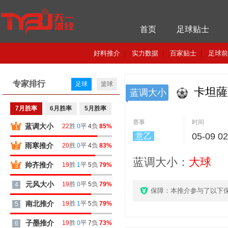
首页
足球贴士
好料推介
|
实力数据
|
百家贴士
|
足球前
专家排行
足球
篮球
卡坦
蓝调大小
7月胜率
6月胜率
5月胜率
赛事
时间
蓝调大小
22
胜
0
平
4
负
85%
1
05-09 02
意乙
雨寒推介
20
胜
0
平
4
负
83%
2
蓝调大小：
大球
帅齐推介
19
胜
1
平
5
负
79%
3
元风大小
19
胜
0
平
5
负
79%
4
保障：本推介参与了以下
南北推介
19
胜
1
平
5
负
79%
5
子墨推介
19
胜
0
平
7
负
73%
6