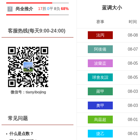
蓝调大小
尚全推介
17
胜
0
平
8
负
68%
7
赛事
时间
客服热线(每天9:00-24:00)
法丙
08-08
阿後備
08-07
波蘭盃
08-05
球會友誼
08-05
羅甲
08-03
微信号：tianyibojing
奧甲
08-03
常见问题
烏茲超
08-01
什么是点数？
捷乙
08-01