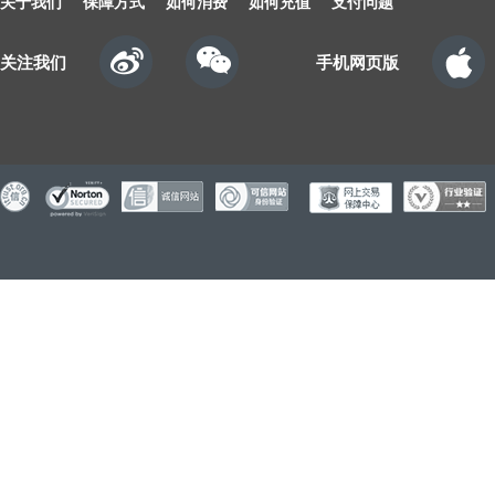
关于我们
保障方式
如何消费
如何充值
支付问题
关注我们
手机网页版