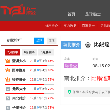
首页
足球贴士
好料推介
|
实力数据
|
百家贴士
|
足球前
专家排行
足球
篮球
比錫
南北推介
7月胜率
6月胜率
5月胜率
赛事
时间
蓝调大小
22
胜
0
平
4
负
85%
1
08-15 02
歐會盃
雨寒推介
20
胜
0
平
4
负
83%
2
南北推介：
比錫達
帅齐推介
19
胜
1
平
5
负
79%
3
元风大小
19
胜
0
平
5
负
79%
4
保障：本推介参与了以下
南北推介
19
胜
1
平
5
负
79%
5
子墨推介
19
胜
0
平
7
负
73%
6