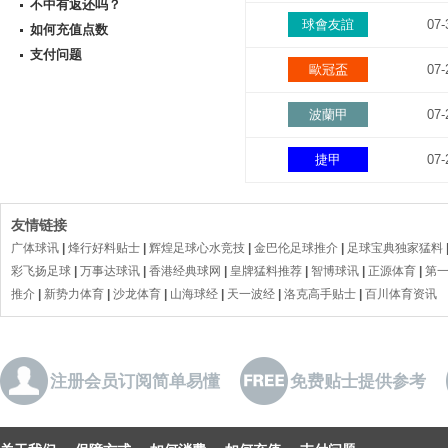
不中有返还吗？
球會友誼
07-
如何充值点数
支付问题
歐冠盃
07-
波蘭甲
07-
捷甲
07-
友情链接
广体球讯
|
烽行好料贴士
|
辉煌足球心水竞技
|
金巴伦足球推介
|
足球宝典独家猛料
彩飞扬足球
|
万事达球讯
|
香港经典球网
|
皇牌猛料推荐
|
智博球讯
|
正源体育
|
第
推介
|
新势力体育
|
沙龙体育
|
山海球经
|
天一波经
|
洛克高手贴士
|
百川体育资讯
注册会员订阅简单易懂
免费贴士提供参考