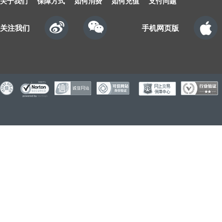
关于我们
保障方式
如何消费
如何充值
支付问题
关注我们
手机网页版