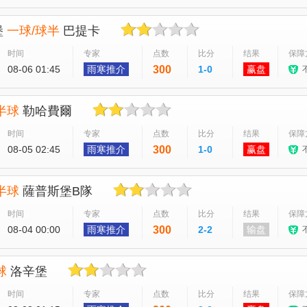
堡
一球/球半
巴提卡
时间
专家
点数
比分
结果
保障
08-06 01:45
雨寒推介
300
1-0
赢盘
半球
勒哈費爾
时间
专家
点数
比分
结果
保障
08-05 02:45
雨寒推介
300
1-0
赢盘
半球
薩普斯堡B隊
时间
专家
点数
比分
结果
保障
08-04 00:00
雨寒推介
300
2-2
输盘
球
洛辛堡
时间
专家
点数
比分
结果
保障