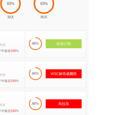
83%
83%
30天
90天
86%
欢迎订阅
方式
不中返还
100
%
86%
WSC赫塔威爾斯
方式
不中返还
100
%
86%
馬拉加
方式
不中返还
100
%