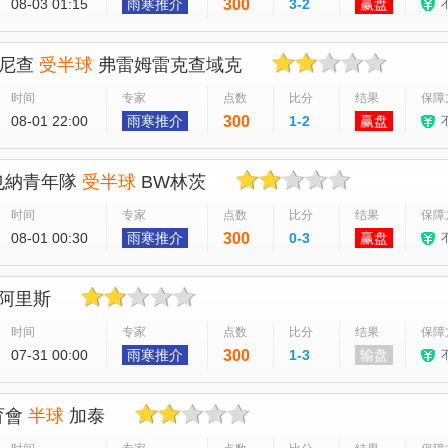
08-03 01:15
雨寒推介
300
3-2
赢盘
文尼查
受半球
弗雷姆雷克查域克
时间
专家
点数
比分
结果
保障
08-01 22:00
雨寒推介
300
1-2
赢盘
也納青年隊
受半球
BW林茨
时间
专家
点数
比分
结果
保障
08-01 00:30
雨寒推介
300
0-3
赢盘
阿里斯
时间
专家
点数
比分
结果
保障
07-31 00:00
雨寒推介
300
1-3
输盘
育會
半球
加泰