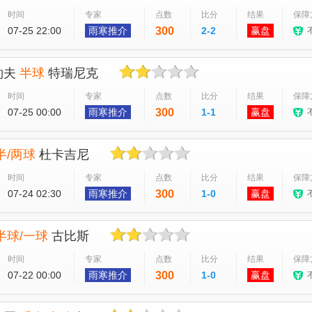
时间
专家
点数
比分
结果
保障
07-25 22:00
雨寒推介
300
2-2
赢盘
約夫
半球
特瑞尼克
时间
专家
点数
比分
结果
保障
07-25 00:00
雨寒推介
300
1-1
赢盘
半/两球
杜卡吉尼
时间
专家
点数
比分
结果
保障
07-24 02:30
雨寒推介
300
1-0
赢盘
半球/一球
古比斯
时间
专家
点数
比分
结果
保障
07-22 00:00
雨寒推介
300
1-0
赢盘