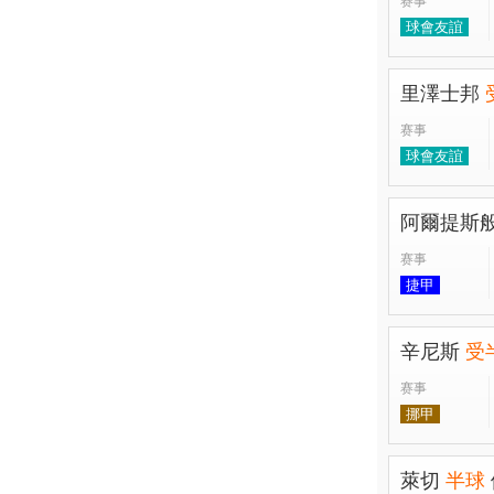
赛事
球會友誼
里澤士邦
赛事
球會友誼
阿爾提斯
赛事
捷甲
辛尼斯
受
赛事
挪甲
萊切
半球