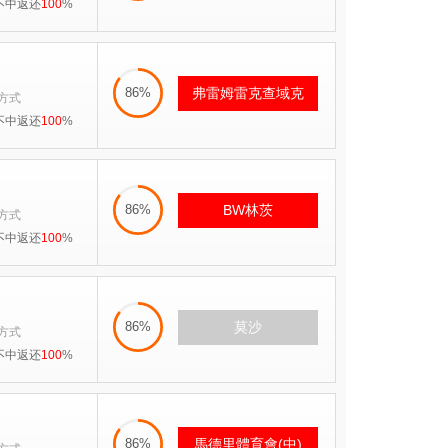
不中返还
100
%
86%
弗雷姆雷克查域克
方式
不中返还
100
%
86%
BW林茨
方式
不中返还
100
%
86%
莫沙
方式
不中返还
100
%
86%
馬德里體育會(中)