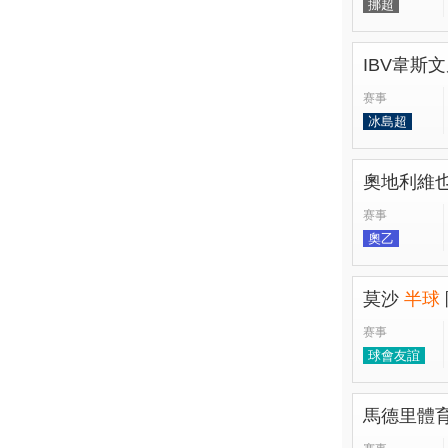
挪超
IBV韋斯
赛事
冰島超
奧地利維
赛事
奧乙
莫沙
半球
赛事
球會友誼
馬德里體