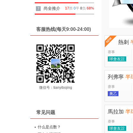
尚全推介
17
胜
0
平
8
负
68%
7
客服热线(每天9:00-24:00)
熱刺
赛事
球會友誼
列弗寧
半
赛事
微信号：tianyibojing
奧乙
馬拉加
半
常见问题
赛事
什么是点数？
球會友誼