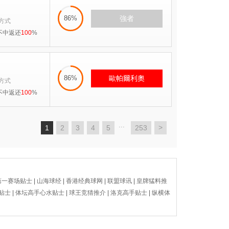
86%
強者
方式
不中返还
100
%
86%
歐帕爾利奧
方式
不中返还
100
%
...
>
1
2
3
4
5
253
第一赛场贴士
|
山海球经
|
香港经典球网
|
联盟球讯
|
皇牌猛料推
贴士
|
体坛高手心水贴士
|
球王竞猜推介
|
洛克高手贴士
|
纵横体