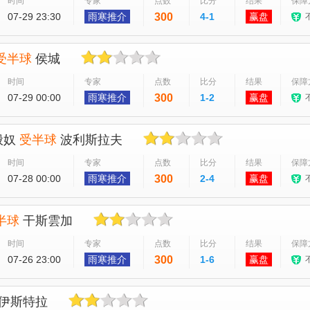
时间
专家
点数
比分
结果
保障
07-29 23:30
雨寒推介
300
4-1
赢盘
受半球
侯城
时间
专家
点数
比分
结果
保障
07-29 00:00
雨寒推介
300
1-2
赢盘
般奴
受半球
波利斯拉夫
时间
专家
点数
比分
结果
保障
07-28 00:00
雨寒推介
300
2-4
赢盘
半球
干斯雲加
时间
专家
点数
比分
结果
保障
07-26 23:00
雨寒推介
300
1-6
赢盘
伊斯特拉