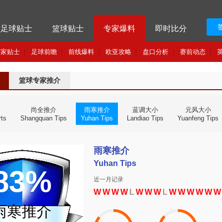
足球贴士
篮球贴士
专家爆料
即时比分
百家贴士
|
足球前瞻
|
前线爆料
|
欧亚攻略
|
盘口分析
|
赛前动态
|
篮球专家推介
尚全推介
雨寒推介
蓝调大小
元风大小
rts
Shangquan Tips
Yuhan Tips
Landiao Tips
Yuanfeng Tips
雨寒推介
Yuhan Tips
83%
近一月记录
W
W
W
W
L
W
W
W
L
W
W
W
W
W
W
雨寒推介