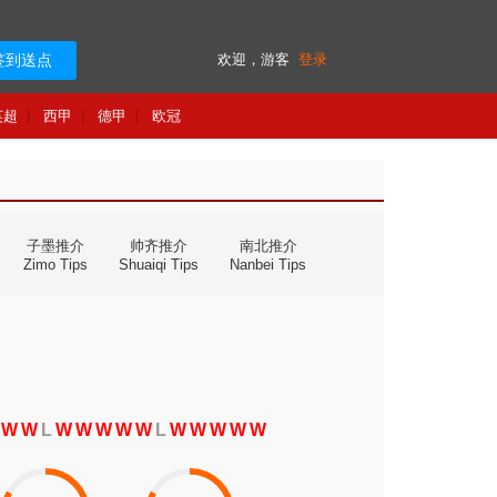
签到送点
欢迎，
游客
登录
英超
|
西甲
|
德甲
|
欧冠
子墨推介
帅齐推介
南北推介
Zimo Tips
Shuaiqi Tips
Nanbei Tips
W
W
L
W
W
W
W
W
L
W
W
W
W
W