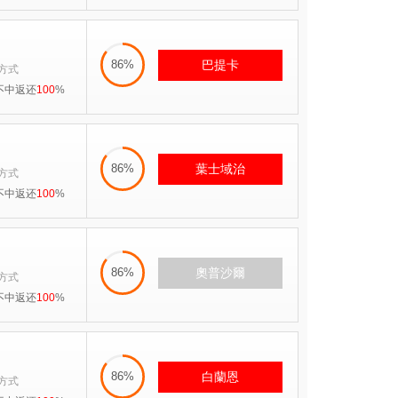
86%
巴提卡
方式
不中返还
100
%
86%
葉士域治
方式
不中返还
100
%
86%
奧普沙爾
方式
不中返还
100
%
86%
白蘭恩
方式