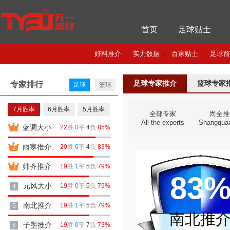
首页
足球贴士
好料推介
|
实力数据
|
百家贴士
|
足球前
足球专家推介
篮球专家
专家排行
足球
篮球
7月胜率
6月胜率
5月胜率
全部专家
尚全推
All the experts
Shangquan
蓝调大小
22
胜
0
平
4
负
85%
1
雨寒推介
20
胜
0
平
4
负
83%
2
帅齐推介
19
胜
1
平
5
负
79%
3
83
元风大小
19
胜
0
平
5
负
79%
4
南北推介
19
胜
1
平
5
负
79%
5
南北推
子墨推介
19
胜
0
平
7
负
73%
6