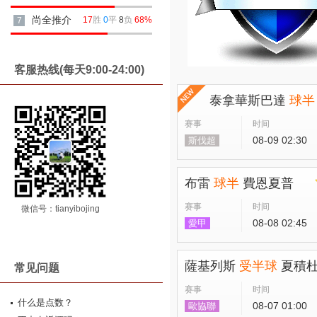
尚全推介
17
胜
0
平
8
负
68%
7
客服热线(每天9:00-24:00)
泰拿華斯巴達
球半
赛事
时间
08-09 02:30
斯伐超
布雷
球半
費恩夏普
赛事
时间
微信号：tianyibojing
08-08 02:45
愛甲
薩基列斯
受半球
夏積
常见问题
赛事
时间
什么是点数？
08-07 01:00
歐協聯